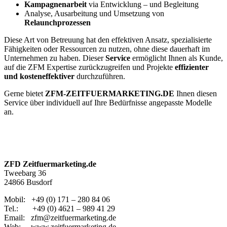
Kampagnenarbeit
via Entwicklung – und Begleitung
Analyse, Ausarbeitung und Umsetzung von
Relaunchprozessen
Diese Art von Betreuung hat den effektiven Ansatz, spezialisierte
Fähigkeiten oder Ressourcen zu nutzen, ohne diese dauerhaft im
Unternehmen zu haben. Dieser
Service
ermöglicht Ihnen als Kunde,
auf die ZFM Expertise zurückzugreifen und Projekte
effizienter
und kosteneffektiver
durchzuführen.
Gerne bietet
ZFM-ZEITFUERMARKETING.DE
Ihnen diesen
Service über individuell auf Ihre Bedürfnisse angepasste Modelle
an.
ZFD Zeitfuermarketing.de
Tweebarg 36
24866 Busdorf
Mobil: +49 (0) 171 – 280 84 06
Tel.: +49 (0) 4621 – 989 41 29
Email: zfm@zeitfuermarketing.de
Web: www.zeitfuermarketing.de