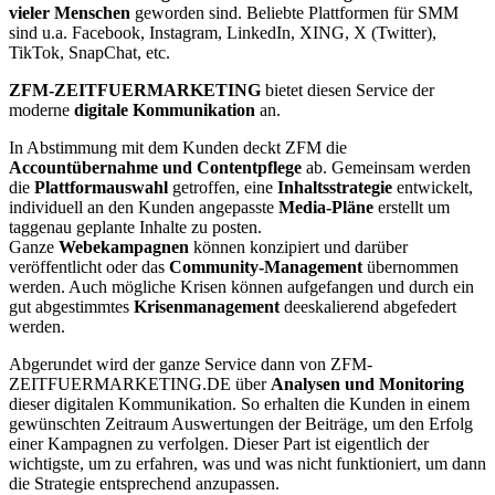
vieler Menschen
geworden sind. Beliebte Plattformen für SMM
sind u.a. Facebook, Instagram, LinkedIn, XING, X (Twitter),
TikTok, SnapChat, etc.
ZFM-ZEITFUERMARKETING
bietet diesen Service der
moderne
digitale Kommunikation
an.
In Abstimmung mit dem Kunden deckt ZFM die
Accountübernahme und Contentpflege
ab. Gemeinsam werden
die
Plattformauswahl
getroffen, eine
Inhaltsstrategie
entwickelt,
individuell an den Kunden angepasste
Media-Pläne
erstellt um
taggenau geplante Inhalte zu posten.
Ganze
Webekampagnen
können konzipiert und darüber
veröffentlicht oder das
Community-Management
übernommen
werden. Auch mögliche Krisen können aufgefangen und durch ein
gut abgestimmtes
Krisenmanagement
deeskalierend abgefedert
werden.
Abgerundet wird der ganze Service dann von ZFM-
ZEITFUERMARKETING.DE über
Analysen und Monitoring
dieser digitalen Kommunikation. So erhalten die Kunden in einem
gewünschten Zeitraum Auswertungen der Beiträge, um den Erfolg
einer Kampagnen zu verfolgen. Dieser Part ist eigentlich der
wichtigste, um zu erfahren, was und was nicht funktioniert, um dann
die Strategie entsprechend anzupassen.